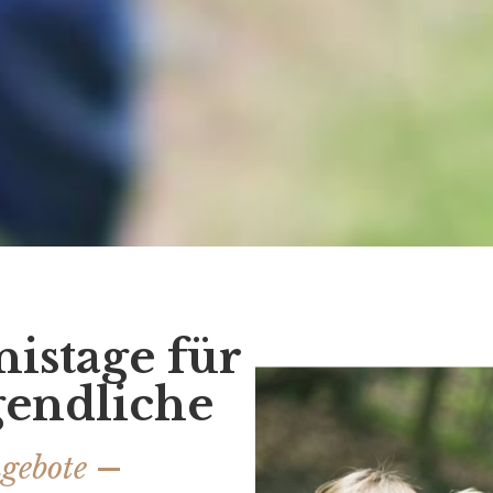
istage für
gendliche
gebote